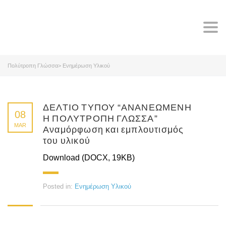
Tog
navi
Πολύτροπη Γλώσσα
>
Ενημέρωση Υλικού
ΔΕΛΤΙΟ ΤΥΠΟΥ “ΑΝΑΝΕΩΜΕΝΗ
08
Η ΠΟΛΥΤΡΟΠΗ ΓΛΩΣΣΑ”
MAR
Αναμόρφωση και εμπλουτισμός
του υλικού
Download (DOCX, 19KB)
Posted in:
Ενημέρωση Υλικού