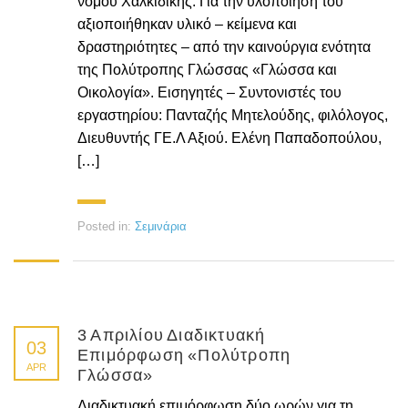
νομού Χαλκιδικής. Για την υλοποίησή του
αξιοποιήθηκαν υλικό – κείμενα και
δραστηριότητες – από την καινούργια ενότητα
της Πολύτροπης Γλώσσας «Γλώσσα και
Οικολογία». Εισηγητές – Συντονιστές του
εργαστηρίου: Πανταζής Μητελούδης, φιλόλογος,
Διευθυντής ΓΕ.Λ Αξιού. Ελένη Παπαδοπούλου,
[…]
Posted in:
Σεμινάρια
3 Απριλίου Διαδικτυακή
03
Επιμόρφωση «Πολύτροπη
APR
Γλώσσα»
Διαδικτυακή επιμόρφωση δύο ωρών για τη