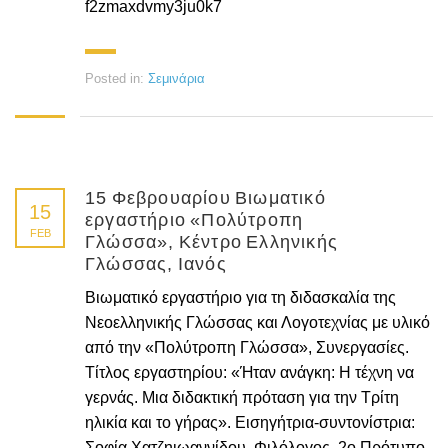
f2zmaxdvmy3ju0k7
Posted in:
Σεμινάρια
15 Φεβρουαρίου Βιωματικό
15
εργαστήριο «Πολύτροπη
FEB
Γλώσσα», Κέντρο Ελληνικής
Γλώσσας, Ιανός
Βιωματικό εργαστήριο για τη διδασκαλία της
Νεοελληνικής Γλώσσας και Λογοτεχνίας με υλικό
από την «Πολύτροπη Γλώσσα», Συνεργασίες.
Τίτλος εργαστηρίου: «Ήταν ανάγκη: Η τέχνη να
γερνάς. Μια διδακτική πρόταση για την Τρίτη
ηλικία και το γήρας». Εισηγήτρια-συντονίστρια:
Σοφία Χατζηιωαννίδου, Φιλόλογος, 2ο Πρότυπο