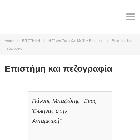
Tog
navi
Home
ΕΠΙΣΤΗΜΗ
Η Τέχνη Συνομιλεί Με Την Επιστήμη
Επιστήμη Και
Πεζογραφία
Επιστήμη και πεζογραφία
Γιάννης Μπαζιώτης “Ένας
Έλληνας στην
Ανταρκτική”