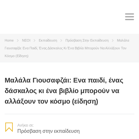
Tog
navi
Home
ΝΕΟΙ
Εκπαίδευση
Πρόσβαση Στην Εκπαίδευση
Μαλάλα
Γιουσαφζάι: Ενα Παιδί, Ένας Δάσκαλος Κι Ένα Βιβλίο Μπορούν Να Αλλάξουν Τον
Κόσμο (είδηση)
Μαλάλα Γιουσαφζάι: Ενα παιδί, ένας
δάσκαλος κι ένα βιβλίο μπορούν να
αλλάξουν τον κόσμο (είδηση)
Ανήκει σε:
Πρόσβαση στην εκπαίδευση