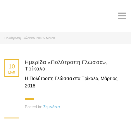
Tog
navi
Πολύτροπη Γλώσσα
>
2018
>
March
Ημερίδα «Πολύτροπη Γλώσσα»,
10
Τρίκαλα
MAR
Η Πολύτροπη Γλώσσα στα Τρίκαλα, Μάρτιος
2018
Posted in:
Σεμινάρια