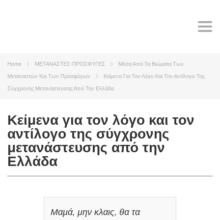
Tog
navi
Home
ΜΕΤΑΝΑΣΤΕΣ-ΠΡΟΣΦΥΓΕΣ
Μέσα Από Τα Βιώματα Των
Μεταναστών Και Των Προσφύγων
Κείμενα Για Τον Λόγο Και Τον Αντίλογο Της
Σύγχρονης Μετανάστευσης Από Την Ελλάδα
Κείμενα για τον λόγο και τον
αντίλογο της σύγχρονης
μετανάστευσης από την
Ελλάδα
Μαμά, μην κλαις, θα τα