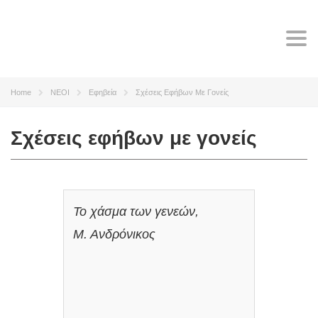
Tog
navi
Home
ΝΕΟΙ
Εφηβεία
Σχέσεις Εφήβων Με Γονείς
Σχέσεις εφήβων με γονείς
Το χάσμα των γενεών,
Μ. Ανδρόνικος