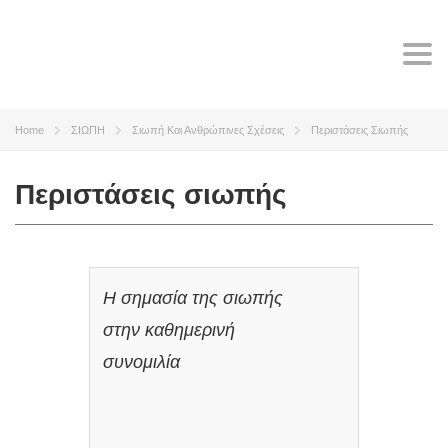
Tog
navi
Home
ΣΙΩΠΗ
Σιωπή Και Ανθρώπινες Σχέσεις
Περιστάσεις Σιωπής
Περιστάσεις σιωπής
Η σημασία της σιωπής
στην καθημερινή
συνομιλία