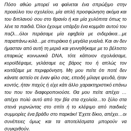
Πόσο αθώο μπορεί να φαίνεται ένα σπρώξιμο στην
προαύλιο του σχολείου, μία απλή προσφώνηση ακόμα και
του διπλανού σου στο θρανίο ή και μία χυλόπιτα όπως το
λένε τα παιδιά. Όλοι έχουμε υπάρξει ένα κομμάτι αυτού του
παζλ…όλοι περάσαμε μία εφηβεία με σιδεράκια…με
παραπάνω κιλά…με σπυράκια ή μεγάλα γυαλιά. Και αν δεν
ήμασταν από αυτή τη μεριά και γεννηθήκαμε με το βέλτιστο
επαρκώς κοινωνικά DNA, τότε κάποιον σχολιάσαμε,
κοροϊδέψαμε, γελάσαμε εις βάρος του ή απλώς τον
κοιτάξαμε με περιφρόνηση. Μη μου πείτε ότι ποτέ δεν
κάνατε αστείο σε έναν φίλο σας, επειδή μίλαγε ψευδά, ήταν
κοντός, ήταν παχύς ή είχε κάτι άλλο χαρακτηριστικό επάνω
του που τον διαφοροποιούσε. Θα μου πείτε απέχει …
απέχει πολύ αυτό από την βία στα σχολεία…το ξύλο στα
στενά γυρνώντας στο σπίτι ή το κλέψιμο από παιδικές
συμμορίες ένα βράδυ στο παρκάκι! Έχετε δίκιο, απέχει…οι
συνέπειες όμως και τα αποτελέσματα μπορούν να
συγκριθούν.