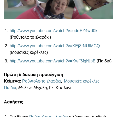
http://www.youtube.com/watch?v=odrrEZ4wd0k
(Ρούντολφ το ελαφάκι)
http://www.youtube.com/watch?v=KEj8rNUIMGQ
(Μουσικές καρέκλες)
http://www.youtube.com/watch?v=Kwff6fgNjpE
(Παιδιά)
Πρώτη διδακτική προσέγγιση
Κείμενα:
Ρούντολφ το ελαφάκι
,
Μουσικές καρέκλες
,
Παιδιά
,
Με λένε Μιχάλη,
Γκ. Καπλάνι
Ασκήσεις
Στο βίντεο
Ρούντολφ το ελαφάκι
ο λόγος του παιδιού