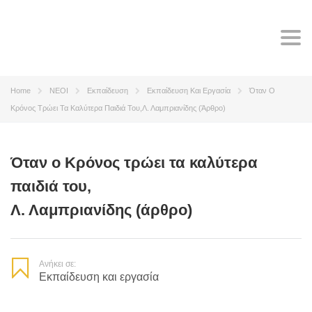
Tog
navi
Home
ΝΕΟΙ
Εκπαίδευση
Εκπαίδευση Και Εργασία
Όταν Ο
Κρόνος Τρώει Τα Καλύτερα Παιδιά Του,Λ. Λαμπριανίδης (άρθρο)
Όταν ο Κρόνος τρώει τα καλύτερα
παιδιά του,
Λ. Λαμπριανίδης (άρθρο)
Ανήκει σε:
Εκπαίδευση και εργασία