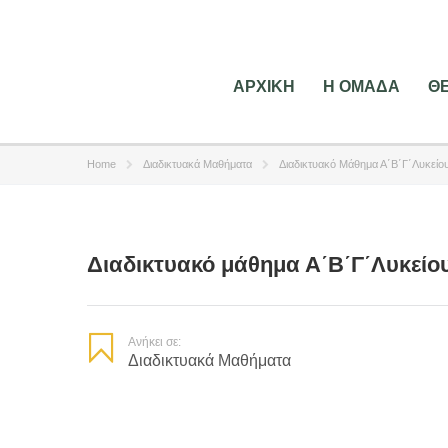
ΑΡΧΙΚΗ
Η ΟΜΑΔΑ
Θ
Home
Διαδικτυακά Μαθήματα
Διαδικτυακό Μάθημα Α΄Β΄Γ΄Λυκείο
Διαδικτυακό μάθημα Α΄Β΄Γ΄Λυκείου
Ανήκει σε:
Διαδικτυακά Μαθήματα