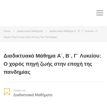
Tog
navi
Home
Διαδικτυακά Μαθήματα
Διαδικτυακό Μάθημα A΄, Β΄, Γ΄ Λυκείου: Ο
Χορός Πηγή Ζωής Στην Εποχή Της Πανδημίας
Διαδικτυακό Μάθημα A΄, Β΄, Γ΄ Λυκείου:
Ο χορός πηγή ζωής στην εποχή της
πανδημίας
Ανήκει σε:
Διαδικτυακά Μαθήματα