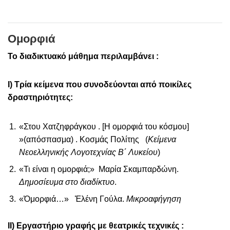
Ομορφιά
Το διαδικτυακό μάθημα περιλαμβάνει :
Ι) Τρία κείμενα που συνοδεύονται από ποικίλες
δραστηριότητες:
«Στου Χατζηφράγκου . [Η ομορφιά του κόσμου]
»(απόσπασμα) . Κοσμάς Πολίτης (
Κείμενα
Νεοελληνικής Λογοτεχνίας Β΄ Λυκείου
)
«Τι είναι η ομορφιά;» Μαρία Σκαμπαρδώνη.
Δημοσίευμα στο διαδίκτυο
.
«
Ὀ
μορφιά…»
Ἑ
λένη Γούλα.
Μικροαφήγηση
ΙΙ) Εργαστήριο γραφής με θεατρικές τεχνικές :