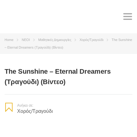
Tog
navi
Home
ΝΕΟΙ
Μαθητικές Δημιουργίες
Χορός/Τραγούδι
The Sunshine
– Eternal Dreamers (Τραγούδι) (Βίντεο)
The Sunshine – Eternal Dreamers
(Τραγούδι) (Βίντεο)
Ανήκει σε:
Χορός/Τραγούδι