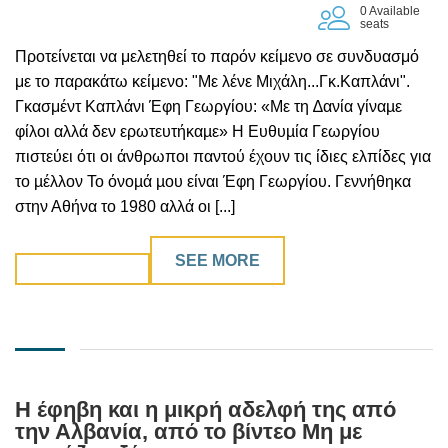
0 Available
seats
Προτείνεται να μελετηθεί το παρόν κείμενο σε συνδυασμό
με το παρακάτω κείμενο: "Με λένε Μιχάλη...Γκ.Καπλάνι".
Γκασμέντ Καπλάνι Έφη Γεωργίου: «Με τη ∆ανία γίναµε
φίλοι αλλά δεν ερωτευτήκαµε» Η Ευθυµία Γεωργίου
πιστεύει ότι οι άνθρωποι παντού έχουν τις ίδιες ελπίδες για
το µέλλον Το όνοµά µου είναι Έφη Γεωργίου. Γεννήθηκα
στην Αθήνα το 1980 αλλά οι [...]
SEE MORE
Η έφηβη και η μικρή αδελφή της από
την Αλβανία, από το βίντεο Μη με