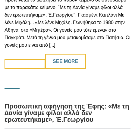
με το παρακάτω κείμενο: "Με τη ∆ανία γίναµε φίλοι αλλά
δεν ερωτευτήκαµε», Έ.Γεωργίου". Γκασμέντ Καπλάνι Με
λένε Μιχάλη... «Με λένε Μιχάλη. Γεννήθηκα το 1980 στην
Αθήνα, στο «Μητέρα». Οι γονείς μου τότε έμεναν στο
Παγκράτι. Μετά τη γέννα μου μετακομίσαμε στα Πατήσια. Οι
γονείς μου είναι από [...]
SEE MORE
Προσωπική αφήγηση της Έφης: «Με τη
∆ανία γίναµε φίλοι αλλά δεν
ερωτευτήκαµε», Έ.Γεωργίου