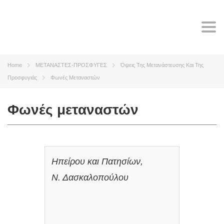
Tog
navi
Home
ΜΕΤΑΝΑΣΤΕΣ-ΠΡΟΣΦΥΓΕΣ
Όψεις Της Μετανάστευσης Και Της
Προσφυγιάς
Φωνές Μεταναστών
Φωνές μεταναστών
Ηπείρου και Πατησίων,
Ν. Δασκαλοπούλου