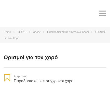
Tog
navi
Home
TEXNH
Χορός
Παραδοσιακοί Και Σύγχρονοι Χοροί
Ορισμοί
Για Τον Χορό
Ορισμοί για τον χορό
Ανήκει σε:
Παραδοσιακοί και σύγχρονοι χοροί