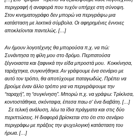
περιγραφή ή αναφορά που τυχόν υπήρχε στη σύνοψη.
Στον κινηματογράφο δεν μπορώ να περιγράψω μια
κατάσταση με λεκτικά σύμβολα. Οι αφηρημένες έννοιες
αποκλείονται παντελώς. […]
Aν ήμουν λογοτέχνης θα μπορούσα π.χ. να πώ:
Συνάντησα τη φίλη μου στο δρόμο. Περπατούσα
ξέγνοιαστα και ξαφνικά την είδα μπροστά μου. Κοκκίνησα,
ταράχτηκα, συγκινήθηκα. Αν γράψουμε ένα σενάριο με
αυτό τον τρόπο, θα αποτύχουμε παταγωδώς. Πρέπει να
βρούμε έναν άλλο τρόπο για να περιγράψουμε την
“ταραχή”, τη “συγκίνηση”. Μπορώ π.χ. να γράψω: Τρίκλισα,
κοντοστάθηκα, σκόνταψα, έπεσα παω σ’ ένα διαβάτη. […]
Σε τελική ανάλυση, λέω τα ίδια πράγματα και στις δύο
περιπτώσεις. Η διαφορά βρίσκεται στο ότι στο σενάριο
περιγράφω με πράξεις την ψυχολογική κατάσταση του
ήρωα. […]