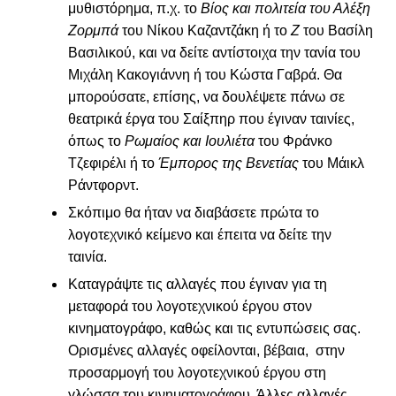
μυθιστόρημα, π.χ. το
Βίος και πολιτεία του Αλέξη
Ζορμπά
του Νίκου Καζαντζάκη ή το
Ζ
του Βασίλη
Βασιλικού, και να δείτε αντίστοιχα την τανία του
Μιχάλη Κακογιάννη ή του Κώστα Γαβρά. Θα
μπορούσατε, επίσης, να δουλέψετε πάνω σε
θεατρικά έργα του Σαίξπηρ που έγιναν ταινίες,
όπως το
Ρωμαίος και Ιουλιέτα
του Φράνκο
Τζεφιρέλι ή το
Έμπορος της Βενετίας
του Μάικλ
Ράντφορντ.
Σκόπιμο θα ήταν να διαβάσετε πρώτα το
λογοτεχνικό κείμενο και έπειτα να δείτε την
ταινία.
Καταγράψτε τις αλλαγές που έγιναν για τη
μεταφορά του λογοτεχνικού έργου στον
κινηματογράφο, καθώς και τις εντυπώσεις σας.
Ορισμένες αλλαγές οφείλονται, βέβαια, στην
προσαρμογή του λογοτεχνικού έργου στη
γλώσσα του κινηματογράφου. Άλλες αλλαγές