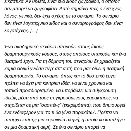
εικαστικά. Αν θέλετε, είναι ένα είδος ζωγράφου, ο οποίος
δεν μπορεί να ζωγραφίσει. Αυτό σημαίνει πως ο έντεχνος
λόγος, γενικά, δεν έχει σχέση με το σενάριο. Το σενάριο
δεν είναι λογοτεχνικό είδος και ο σεναριογράφος δεν είναι
λογοτέχνης. […]
Ένα ακαδημαϊκό σενάριο υπακούει στους ίδιους
δραματουργικούς νόμους, στους οποίους υπακούει και ένα
θεατρικό έργο. Για τη δόμηση του σεναρίου δε χρειάζεται
καμιά ειδική γνώση πέρ’ απ’ αυτή που μας δίνει η θεατρική
δραματουργία. Το σενάριο, όπως και το θεστρικό έργο,
πρέπει να έχει μια κεντρική ιδέα, να είναι χρονικά και
τοπικά προσδιορισμένο, να υποβάλλει μια σύγκρουση
ιδεών, μέσα από τους συγκρουόμενους χαρακτήρες, να
στηρίζεται σε μια “σασπένς” (εκκρεμότητα), που δημιουργεί
ένα ενδιαφέρον για “το τι θα γίνει παρακάτω”. Πρέπει να
υπάρχει επίσης μια κορυφαία σκηνή, η οποία να καταλήγει
σε μια δραματική ακμή. Σε ένα σενάριο μπορεί να